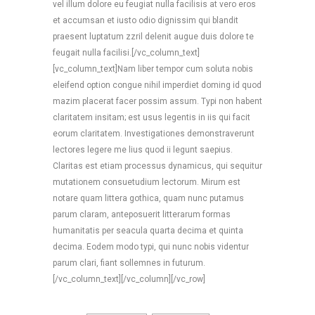
vel illum dolore eu feugiat nulla facilisis at vero eros
et accumsan et iusto odio dignissim qui blandit
praesent luptatum zzril delenit augue duis dolore te
feugait nulla facilisi.[/vc_column_text]
[vc_column_text]Nam liber tempor cum soluta nobis
eleifend option congue nihil imperdiet doming id quod
mazim placerat facer possim assum. Typi non habent
claritatem insitam; est usus legentis in iis qui facit
eorum claritatem. Investigationes demonstraverunt
lectores legere me lius quod ii legunt saepius.
Claritas est etiam processus dynamicus, qui sequitur
mutationem consuetudium lectorum. Mirum est
notare quam littera gothica, quam nunc putamus
parum claram, anteposuerit litterarum formas
humanitatis per seacula quarta decima et quinta
decima. Eodem modo typi, qui nunc nobis videntur
parum clari, fiant sollemnes in futurum.
[/vc_column_text][/vc_column][/vc_row]