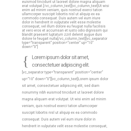
euismod tincidunt ut laoreet dolore magna aliquam
erat volutpat.[/vc_column_text][vc_column_text]Ut wisi
enim ad minim veniam, quis nostrud exerci tation
ullamcorper suscipit lobortis nisl ut aliquip ex ea
commodo consequat. Duis autem vel eum iriure
dolor in hendrerit in vulputate velit esse molestie
consequat, vel illum dolore eu feugiat nulla facilisis
at vero eros et accumsan et iusto odio dignissim qui
blandit praesent luptatum zzril delenit augue duis
dolore te feugait nulla[/vc_column_text][vc_separator
type=”transparent” position=”center” up=”10″
down=”0″]
Lorem ipsum dolor sit amet,
consectetuer adipiscing elit.
[vc_separator type=”transparent” position=”center”
up=”10″ down=”0″][vc_column_text]Lorem ipsum dolor
sit amet, consectetuer adipiscing elit, sed diam
nonummy nibh euismod tincidunt ut laoreet dolore
magna aliquam erat volutpat. Ut wisi enim ad minim
veniam, quis nostrud exerci tation ullamcorper
suscipit lobortis nisl ut aliquip ex ea commodo
consequat. Duis autem vel eum iriure dolor in
hendrerit in vulputate velit esse molestie consequat,