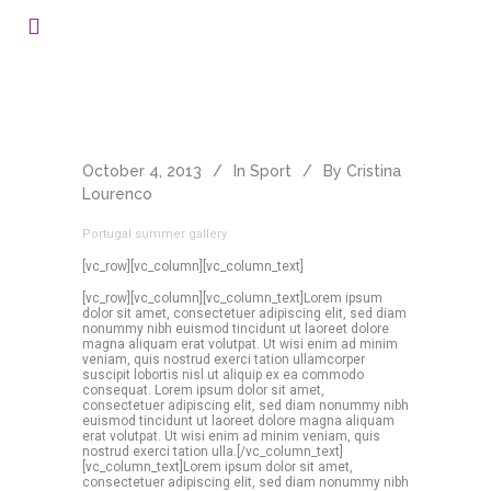
October 4, 2013
In
Sport
By
Cristina
Lourenco
Portugal summer gallery
[vc_row][vc_column][vc_column_text]
[vc_row][vc_column][vc_column_text]Lorem ipsum
dolor sit amet, consectetuer adipiscing elit, sed diam
nonummy nibh euismod tincidunt ut laoreet dolore
magna aliquam erat volutpat. Ut wisi enim ad minim
veniam, quis nostrud exerci tation ullamcorper
suscipit lobortis nisl ut aliquip ex ea commodo
consequat. Lorem ipsum dolor sit amet,
consectetuer adipiscing elit, sed diam nonummy nibh
euismod tincidunt ut laoreet dolore magna aliquam
erat volutpat. Ut wisi enim ad minim veniam, quis
nostrud exerci tation ulla.[/vc_column_text]
[vc_column_text]Lorem ipsum dolor sit amet,
consectetuer adipiscing elit, sed diam nonummy nibh