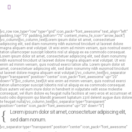
[vc_row row_type=”row” type=”grid” icon_pack=”font_awesome” text_align=”left”
padding_top=”70″ padding_bottom=”70″ content_menu_fe_icon=”arrow_back”]
[vc_column][vc_column_text]Lorem ipsum dolor sit amet, consectetuer
adipiscing elit, sed diam nonummy nibh euismod tincidunt ut laoreet dolore
magna aliquam erat volutpat. Ut wisi enim ad minim veniam, quis nostrud exerci
tation ullamcorper suscipit lobortis nisl ut aliquip ex ea commodo consequat.
Lorem ipsum dolor sit amet, consectetuer adipiscing elit, sed diam nonummy
nibh euismod tincidunt ut laoreet dolore magna aliquam erat volutpat. Ut wisi
enim ad minim veniam, quis nostrud exerci tation ulla. Lorem ipsum dolor sit
amet, consectetuer adipiscing elit, sed diam nonummy nibh euismod tincidunt
ut laoreet dolore magna aliquam erat volutpat.[/vc_column_text][vc_separator
type=”transparent” position=”center” icon_pack=”font_awesome” up=”20″
down=”0″][vc_column_text]Ut wisi enim ad minim veniam, quis nostrud exerci
tation ullamcorper suscipit lobortis nisl ut aliquip ex ea commodo consequat.
Duis autem vel eum iriure dolor in hendrerit in vulputate velit esse molestie
consequat, vel illum dolore eu feugiat nulla facilisis at vero eros et accumsan et
iusto odio dignissim qui blandit praesent luptatum zzril delenit augue duis dolore
te feugait nulla[/vc_column_text][vc_separator type=”transparent”
position=”center” icon_pack=”font_awesome” up=”20″ down=”0″]
Lorem ipsum dolor sit amet, consectetuer adipiscing elit,
sed diam nonum.
[vc_separator type=”transparent” position=”center” icon_pack=”font_awesome”