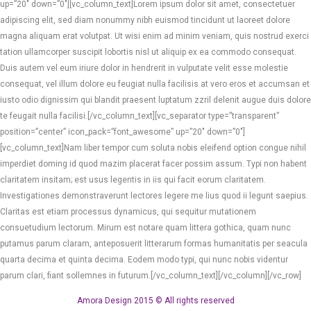
up=”20″ down=”0″][vc_column_text]Lorem ipsum dolor sit amet, consectetuer
adipiscing elit, sed diam nonummy nibh euismod tincidunt ut laoreet dolore
magna aliquam erat volutpat. Ut wisi enim ad minim veniam, quis nostrud exerci
tation ullamcorper suscipit lobortis nisl ut aliquip ex ea commodo consequat.
Duis autem vel eum iriure dolor in hendrerit in vulputate velit esse molestie
consequat, vel illum dolore eu feugiat nulla facilisis at vero eros et accumsan et
iusto odio dignissim qui blandit praesent luptatum zzril delenit augue duis dolore
te feugait nulla facilisi.[/vc_column_text][vc_separator type=”transparent”
position=”center” icon_pack=”font_awesome” up=”20″ down=”0″]
[vc_column_text]Nam liber tempor cum soluta nobis eleifend option congue nihil
imperdiet doming id quod mazim placerat facer possim assum. Typi non habent
claritatem insitam; est usus legentis in iis qui facit eorum claritatem.
Investigationes demonstraverunt lectores legere me lius quod ii legunt saepius.
Claritas est etiam processus dynamicus, qui sequitur mutationem
consuetudium lectorum. Mirum est notare quam littera gothica, quam nunc
putamus parum claram, anteposuerit litterarum formas humanitatis per seacula
quarta decima et quinta decima. Eodem modo typi, qui nunc nobis videntur
parum clari, fiant sollemnes in futurum.[/vc_column_text][/vc_column][/vc_row]
Amora Design 2015 © All rights reserved