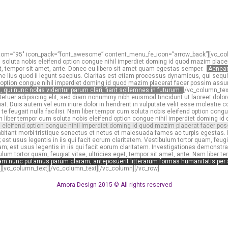
_bottom=”95″ icon_pack=”font_awesome” content_menu_fe_icon=”arrow_back”][vc_co
oluta nobis eleifend option congue nihil imperdiet doming id quod mazim placera
eget, tempor sit amet, ante. Donec eu libero sit amet quam egestas semper.
Aenean 
 me lius quod ii legunt saepius. Claritas est etiam processus dynamicus, qui seq
nd option congue nihil imperdiet doming id quod mazim placerat facer possim ass
qui nunc nobis videntur parum clari, fiant sollemnes in futurum.
[/vc_column_tex
tuer adipiscing elit, sed diam nonummy nibh euismod tincidunt ut laoreet dolor
at. Duis autem vel eum iriure dolor in hendrerit in vulputate velit esse molestie 
re te feugait nulla facilisi. Nam liber tempor cum soluta nobis eleifend option c
 Nam liber tempor cum soluta nobis eleifend option congue nihil imperdiet doming
s eleifend option congue nihil imperdiet doming id quod mazim placerat facer p
bitant morbi tristique senectus et netus et malesuada fames ac turpis egestas. 
t usus legentis in iis qui facit eorum claritatem. Vestibulum tortor quam, feugia
m; est usus legentis in iis qui facit eorum claritatem. Investigationes demonstra
tortor quam, feugiat vitae, ultricies eget, tempor sit amet, ante. Nam liber te
am nunc putamus parum claram, anteposuerit litterarum formas humanitatis per se
][vc_column_text][/vc_column_text][/vc_column][/vc_row]
Amora Design 2015 © All rights reserved