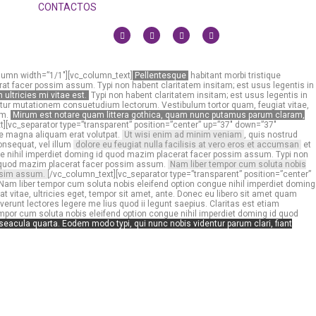
CONTACTOS
lumn width=”1/1″][vc_column_text]
Pellentesque
habitant morbi tristique
t facer possim assum. Typi non habent claritatem insitam; est usus legentis in
ultricies mi vitae est.
Typi non habent claritatem insitam; est usus legentis in
uitur mutationem consuetudium lectorum. Vestibulum tortor quam, feugiat vitae,
um.
Mirum est notare quam littera gothica, quam nunc putamus parum claram,
t][vc_separator type=”transparent” position=”center” up=”37″ down=”37″
e magna aliquam erat volutpat.
Ut wisi enim ad minim veniam
, quis nostrud
consequat, vel illum
dolore eu feugiat nulla facilisis at vero eros et accumsan
et
ongue nihil imperdiet doming id quod mazim placerat facer possim assum. Typi non
 id quod mazim placerat facer possim assum.
Nam liber tempor cum soluta nobis
ossim assum.
[/vc_column_text][vc_separator type=”transparent” position=”center”
Nam liber tempor cum soluta nobis eleifend option congue nihil imperdiet doming
t vitae, ultricies eget, tempor sit amet, ante. Donec eu libero sit amet quam
verunt lectores legere me lius quod ii legunt saepius. Claritas est etiam
mpor cum soluta nobis eleifend option congue nihil imperdiet doming id quod
acula quarta. Eodem modo typi, qui nunc nobis videntur parum clari, fiant