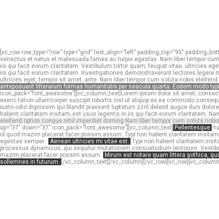
[vc_row row_type=”row” type=”grid” text_align=”left” padding_top=”95″ padding
senectus et netus et malesuada fames ac turpis egestas. Nam liber tempor cum s
iis qui facit eorum claritatem. Vestibulum tortor quam, feugiat vitae, ultricies 
iis qui facit eorum claritatem. Investigationes demonstraverunt lectores legere
ultricies eget, tempor sit amet, ante. Nam liber tempor cum soluta nobis eleife
anteposuerit litterarum formas humanitatis per seacula quarta. Eodem modo typi, 
icon_pack=”font_awesome”][vc_column_text]Lorem ipsum dolor sit amet, consecte
exerci tation ullamcorper suscipit lobortis nisl ut aliquip ex ea commodo consequ
iusto odio dignissim qui blandit praesent luptatum zzril delenit augue duis dolo
habent claritatem insitam; est usus legentis in iis qui facit eorum claritatem.
eleifend option congue nihil imperdiet doming Nam liber tempor cum soluta nobi
up=”37″ down=”37″ icon_pack=”font_awesome”][vc_column_text]
Pellentesque
ha
id quod mazim placerat facer possim assum. Typi non habent claritatem insitam; es
egestas semper.
Aenean ultricies mi vitae est.
Typi non habent claritatem insita
processus dynamicus, qui sequitur mutationem consuetudium lectorum. Vestibulum 
mazim placerat facer possim assum.
Mirum est notare quam littera gothica, qu
sollemnes in futurum.
[/vc_column_text][/vc_column][/vc_row][vc_row][vc_column