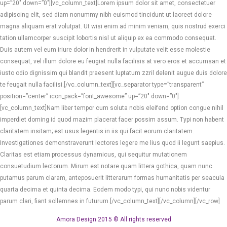
up=”20″ down=”0″][vc_column_text]Lorem ipsum dolor sit amet, consectetuer
adipiscing elit, sed diam nonummy nibh euismod tincidunt ut laoreet dolore
magna aliquam erat volutpat. Ut wisi enim ad minim veniam, quis nostrud exerci
tation ullamcorper suscipit lobortis nisl ut aliquip ex ea commodo consequat.
Duis autem vel eum iriure dolor in hendrerit in vulputate velit esse molestie
consequat, vel illum dolore eu feugiat nulla facilisis at vero eros et accumsan et
iusto odio dignissim qui blandit praesent luptatum zzril delenit augue duis dolore
te feugait nulla facilisi.[/vc_column_text][vc_separator type=”transparent”
position=”center” icon_pack=”font_awesome” up=”20″ down=”0″]
[vc_column_text]Nam liber tempor cum soluta nobis eleifend option congue nihil
imperdiet doming id quod mazim placerat facer possim assum. Typi non habent
claritatem insitam; est usus legentis in iis qui facit eorum claritatem.
Investigationes demonstraverunt lectores legere me lius quod ii legunt saepius.
Claritas est etiam processus dynamicus, qui sequitur mutationem
consuetudium lectorum. Mirum est notare quam littera gothica, quam nunc
putamus parum claram, anteposuerit litterarum formas humanitatis per seacula
quarta decima et quinta decima. Eodem modo typi, qui nunc nobis videntur
parum clari, fiant sollemnes in futurum.[/vc_column_text][/vc_column][/vc_row]
Amora Design 2015 © All rights reserved