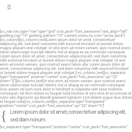
[vc_row row_type=”row” type=”grid” icon_pack=”font_awesome” text_align=”left”
padding_top=”70″ padding_bottom=”70″ content_menu_fe_icon=”arrow_back”]
[vc_column][vc_column_text]Lorem ipsum dolor sit amet, consectetuer
adipiscing elit, sed diam nonummy nibh euismod tincidunt ut laoreet dolore
magna aliquam erat volutpat. Ut wisi enim ad minim veniam, quis nostrud exerci
tation ullamcorper suscipit lobortis nisl ut aliquip ex ea commodo consequat.
Lorem ipsum dolor sit amet, consectetuer adipiscing elit, sed diam nonummy
nibh euismod tincidunt ut laoreet dolore magna aliquam erat volutpat. Ut wisi
enim ad minim veniam, quis nostrud exerci tation ulla. Lorem ipsum dolor sit
amet, consectetuer adipiscing elit, sed diam nonummy nibh euismod tincidunt
ut laoreet dolore magna aliquam erat volutpat.[/vc_column_text][vc_separator
type=”transparent” position=”center” icon_pack=”font_awesome” up=”20″
down=”0″][vc_column_text]Ut wisi enim ad minim veniam, quis nostrud exerci
tation ullamcorper suscipit lobortis nisl ut aliquip ex ea commodo consequat.
Duis autem vel eum iriure dolor in hendrerit in vulputate velit esse molestie
consequat, vel illum dolore eu feugiat nulla facilisis at vero eros et accumsan et
iusto odio dignissim qui blandit praesent luptatum zzril delenit augue duis dolore
te feugait nulla[/vc_column_text][vc_separator type=”transparent”
position=”center” icon_pack=”font_awesome” up=”20″ down=”0″]
Lorem ipsum dolor sit amet, consectetuer adipiscing elit,
sed diam nonum.
[vc_separator type=”transparent” position=”center” icon_pack=”font_awesome”